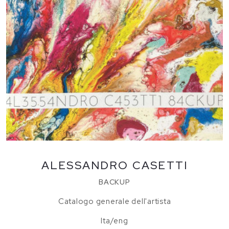
ALESSANDRO CASETTI
BACKUP
Catalogo generale dell'artista
Ita/eng