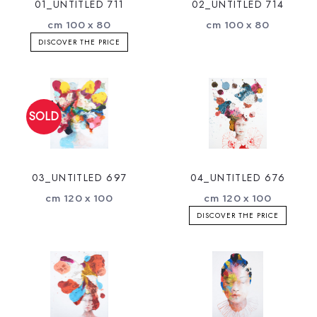
01_UNTITLED 711
02_UNTITLED 714
cm 100 x 80
cm 100 x 80
DISCOVER THE PRICE
03_UNTITLED 697
04_UNTITLED 676
cm 120 x 100
cm 120 x 100
DISCOVER THE PRICE