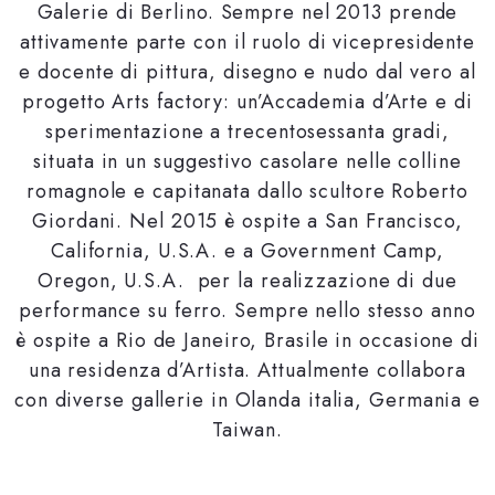
Galerie di Berlino. Sempre nel 2013 prende
attivamente parte con il ruolo di vicepresidente
e docente di pittura, disegno e nudo dal vero al
progetto Arts factory: un’Accademia d’Arte e di
sperimentazione a trecentosessanta gradi,
situata in un suggestivo casolare nelle colline
romagnole e capitanata dallo scultore Roberto
Giordani. Nel 2015 è ospite a San Francisco,
California, U.S.A. e a Government Camp,
Oregon, U.S.A. per la realizzazione di due
performance su ferro. Sempre nello stesso anno
è ospite a Rio de Janeiro, Brasile in occasione di
una residenza d’Artista. Attualmente collabora
con diverse gallerie in Olanda italia, Germania e
Taiwan.