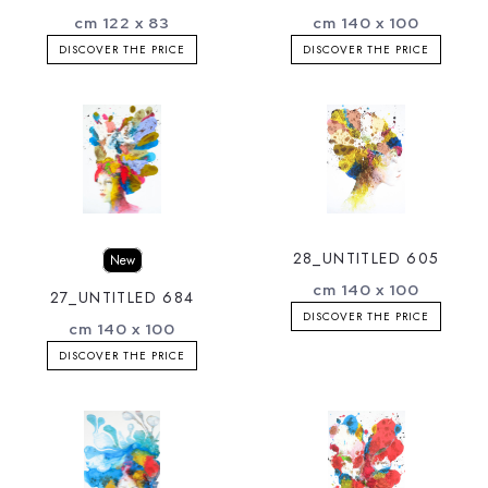
cm 122 x 83
cm 140 x 100
DISCOVER THE PRICE
DISCOVER THE PRICE
28_UNTITLED 605
New
cm 140 x 100
27_UNTITLED 684
DISCOVER THE PRICE
cm 140 x 100
DISCOVER THE PRICE