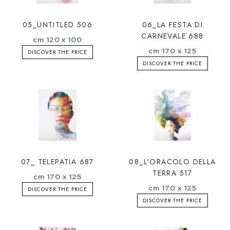
05_UNTITLED 506
06_LA FESTA DI
CARNEVALE 688
cm 120 x 100
cm 170 x 125
DISCOVER THE PRICE
DISCOVER THE PRICE
07_ TELEPATIA 687
08_L'ORACOLO DELLA
TERRA 517
cm 170 x 125
cm 170 x 125
DISCOVER THE PRICE
DISCOVER THE PRICE