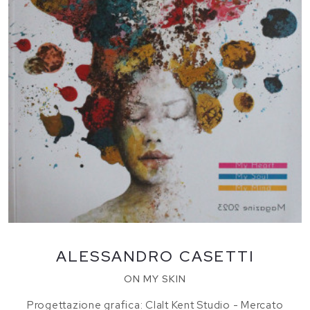
ALESSANDRO CASETTI
ON MY SKIN
Progettazione grafica: Clalt Kent Studio - Mercato