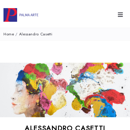
Home
/
Alessandro Casetti
ALESSANDRO CASETTI