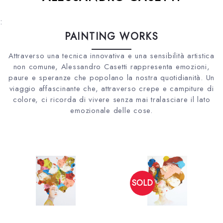
:
PAINTING WORKS
Attraverso una tecnica innovativa e una sensibilità artistica
non comune, Alessandro Casetti rappresenta emozioni,
paure e speranze che popolano la nostra quotidianità. Un
viaggio affascinante che, attraverso crepe e campiture di
colore, ci ricorda di vivere senza mai tralasciare il lato
emozionale delle cose.