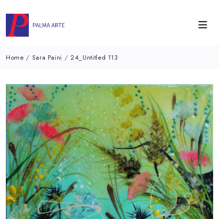
Home
/
Sara Paini
/
24_Untitled 113