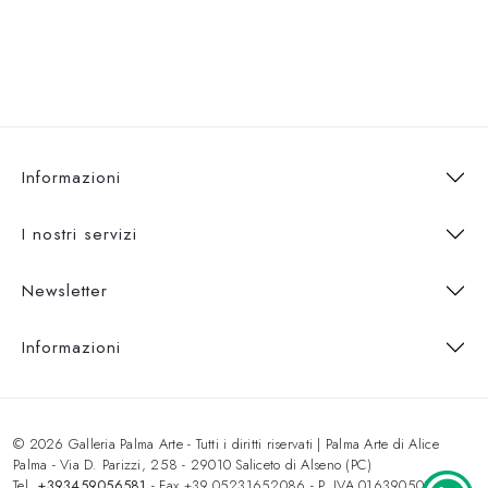
Informazioni
I nostri servizi
Newsletter
Informazioni
© 2026 Galleria Palma Arte - Tutti i diritti riservati | Palma Arte di Alice
Palma - Via D. Parizzi, 258 - 29010 Saliceto di Alseno (PC)
Tel.
+393459056581
- Fax +39.05231652086 - P. IVA 01639050333 -