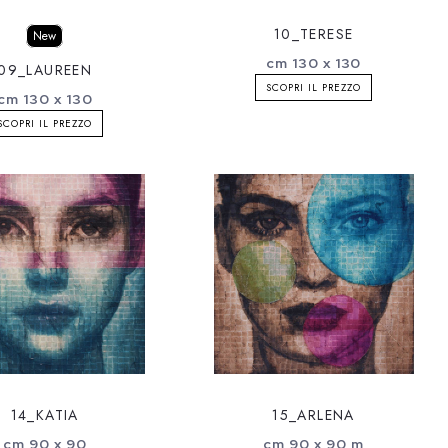
10_TERESE
New
cm 130 x 130
09_LAUREEN
SCOPRI IL PREZZO
cm 130 x 130
SCOPRI IL PREZZO
14_KATIA
15_ARLENA
cm 90 x 90
cm 90 x 90 m