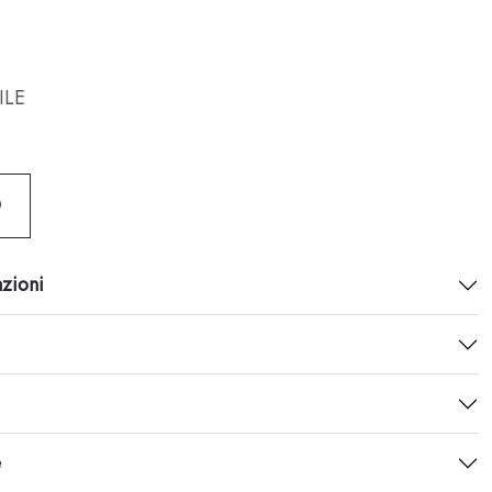
ILE
O
azioni
e