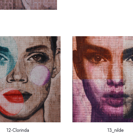
12-Clorinda
13_nilde