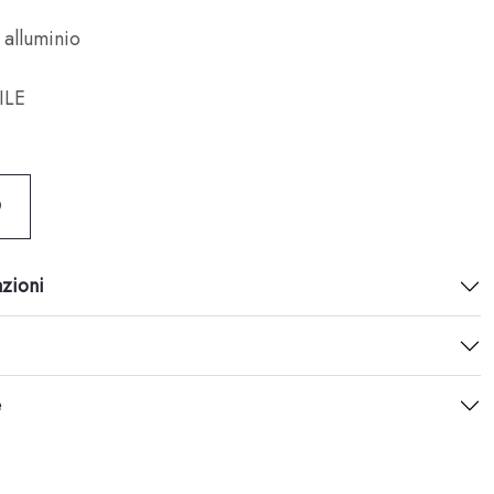
 alluminio
ILE
O
azioni
e