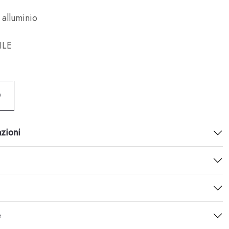
 alluminio
ILE
O
azioni
e