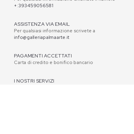
+:393459056581
ASSISTENZA VIA EMAIL
Per qualsiasi informazione scrivete a
info@galleriapalmaarte.it
PAGAMENTI ACCETTATI
Carta di credito e bonifico bancario
I NOSTRI SERVIZI
Consulenze, prove a casa, rateizzazione, liste
nozze e regali