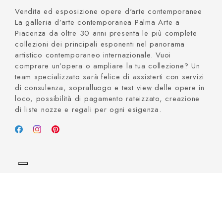
Vendita ed esposizione opere d'arte contemporanee
La galleria d’arte contemporanea Palma Arte a
Piacenza da oltre 30 anni presenta le più complete
collezioni dei principali esponenti nel panorama
artistico contemporaneo internazionale. Vuoi
comprare un’opera o ampliare la tua collezione? Un
team specializzato sarà felice di assisterti con servizi
di consulenza, sopralluogo e test view delle opere in
loco, possibilità di pagamento rateizzato, creazione
di liste nozze e regali per ogni esigenza.
© 2026 Galleria Palma Arte - Tut
Tel.
+393