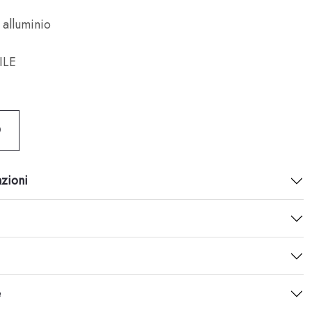
 alluminio
ILE
O
azioni
e