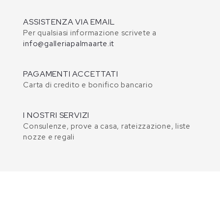
ASSISTENZA VIA EMAIL
Per qualsiasi informazione scrivete a
info@galleriapalmaarte.it
PAGAMENTI ACCETTATI
Carta di credito e bonifico bancario
I NOSTRI SERVIZI
Consulenze, prove a casa, rateizzazione, liste
nozze e regali
ti i diritti riservati | Palma Arte di Alice Palma - Via D. Parizzi, 25
459056581
- Fax +39.05231652086 - P. IVA 01639050333 - REA 