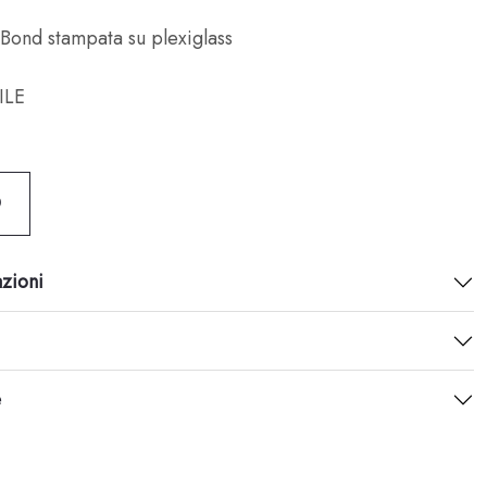
Bond stampata su plexiglass
ILE
O
azioni
e