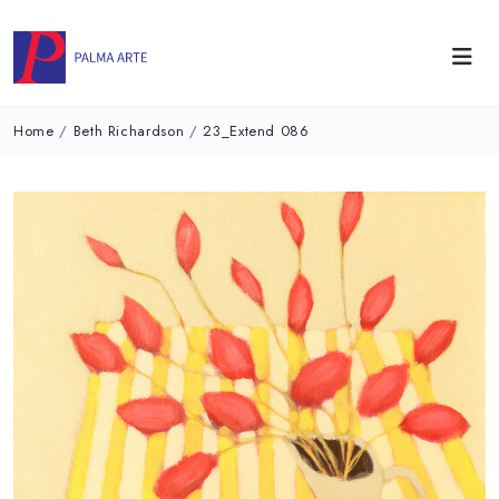
Home
/
Beth Richardson
/
23_Extend 086