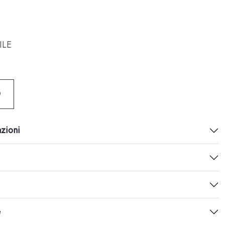
ILE
O
azioni
e