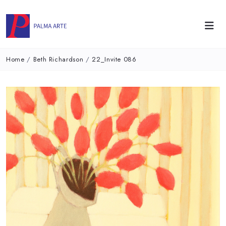
Home
/
Beth Richardson
/
22_Invite 086