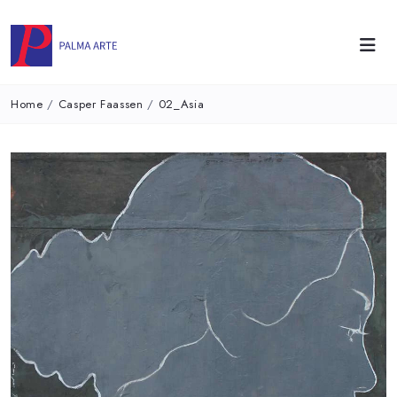
Home
/
Casper Faassen
/
02_Asia