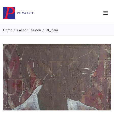
Home
/
Casper Faassen
/
01_Asia