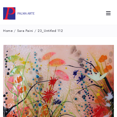
Home
/
Sara Paini
/
23_Untitled 112