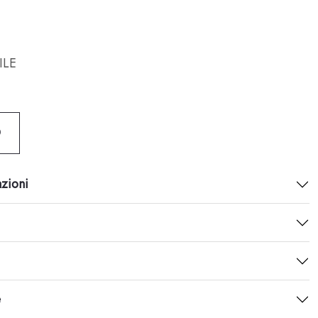
ILE
O
azioni
e