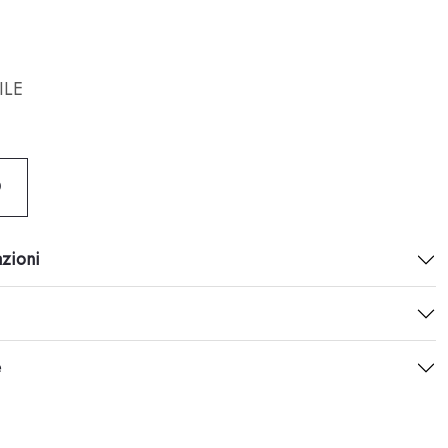
ILE
O
azioni
e