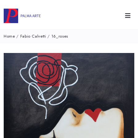
Home
/
Fabio Calvetti
/
16_roses