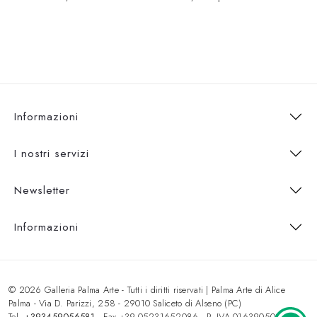
Informazioni
I nostri servizi
Newsletter
Informazioni
© 2026 Galleria Palma Arte - Tutti i diritti riservati | Palma Arte di Alice
Palma - Via D. Parizzi, 258 - 29010 Saliceto di Alseno (PC)
Tel.
+393459056581
- Fax +39.05231652086 - P. IVA 01639050333 -