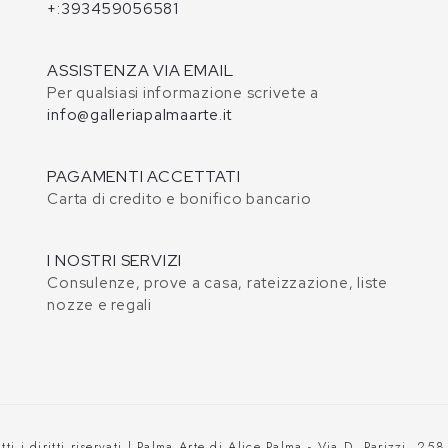
+:393459056581
ASSISTENZA VIA EMAIL
Per qualsiasi informazione scrivete a
info@galleriapalmaarte.it
PAGAMENTI ACCETTATI
Carta di credito e bonifico bancario
I NOSTRI SERVIZI
Consulenze, prove a casa, rateizzazione, liste
nozze e regali
ti i diritti riservati | Palma Arte di Alice Palma - Via D. Parizzi, 25