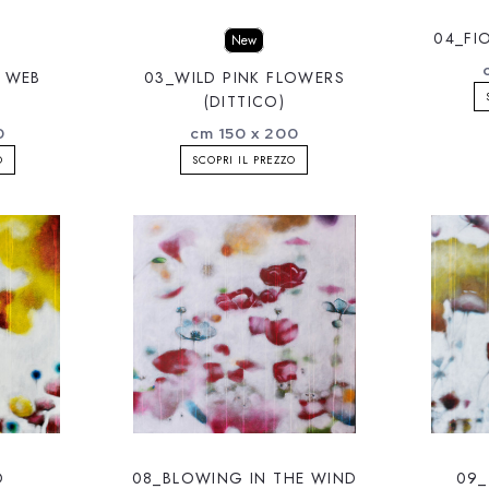
04_FIO
New
 WEB
03_WILD PINK FLOWERS
(DITTICO)
0
cm 150 x 200
O
SCOPRI IL PREZZO
D
08_BLOWING IN THE WIND
09_