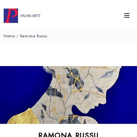
Home
/
Ramona Russu
RAMONA RUSSU