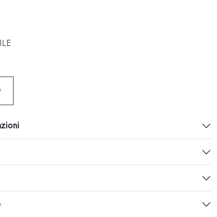
ILE
O
azioni
e