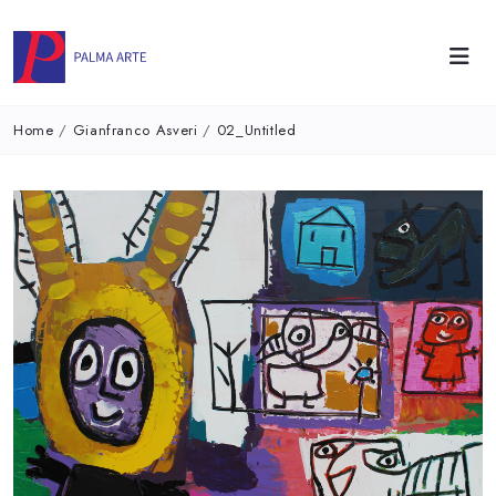
Home
/
Gianfranco Asveri
/
02_Untitled