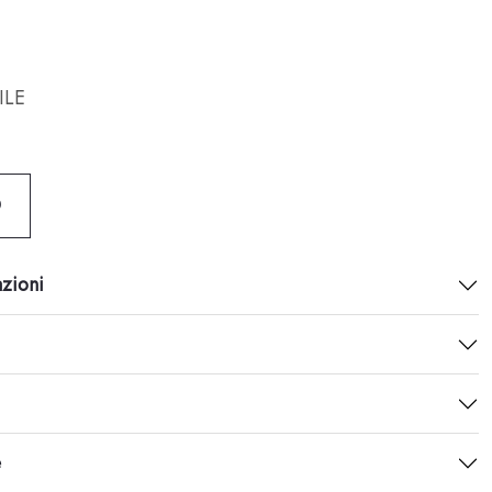
ILE
O
azioni
e