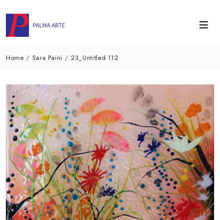
Home
/
Sara Paini
/
23_Untitled 112