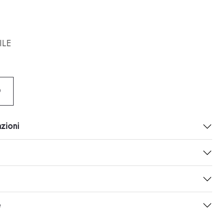
ILE
O
azioni
e