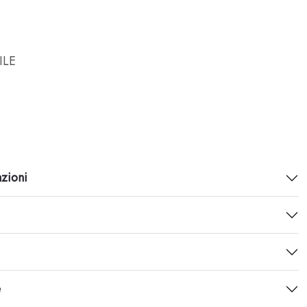
ILE
azioni
e