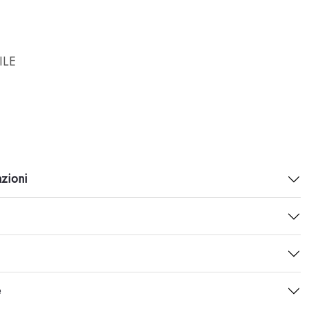
ILE
azioni
e