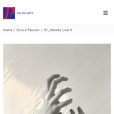
Home
/
Enrico Pazzoni
/
01_Identity Loss II