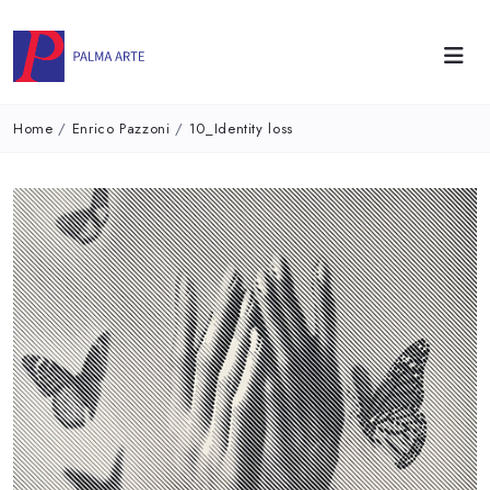
Home
/
Enrico Pazzoni
/
10_Identity loss