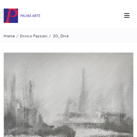
Home
/
Enrico Pazzoni
/
20_Dive