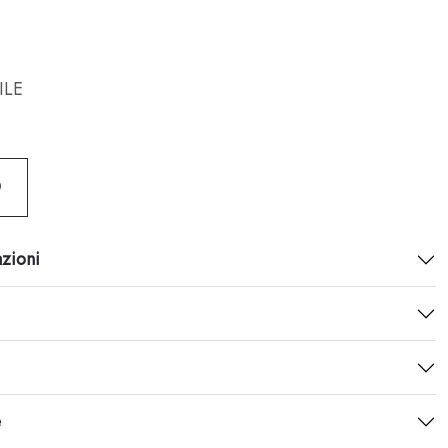
ILE
O
azioni
e