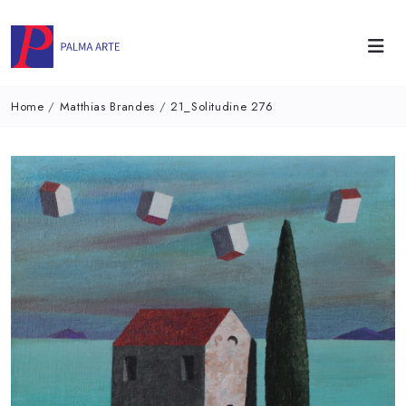
Home
/
Matthias Brandes
/
21_Solitudine 276