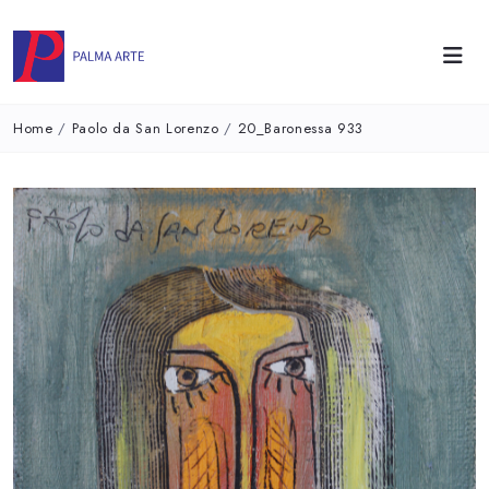
Home
/
Paolo da San Lorenzo
/
20_Baronessa 933