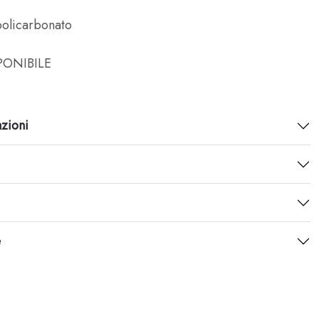
policarbonato
ONIBILE
azioni
e