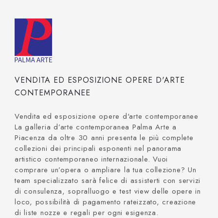
VENDITA ED ESPOSIZIONE OPERE D'ARTE
CONTEMPORANEE
Vendita ed esposizione opere d'arte contemporanee
La galleria d’arte contemporanea Palma Arte a
Piacenza da oltre 30 anni presenta le più complete
collezioni dei principali esponenti nel panorama
artistico contemporaneo internazionale. Vuoi
comprare un’opera o ampliare la tua collezione? Un
team specializzato sarà felice di assisterti con servizi
di consulenza, sopralluogo e test view delle opere in
loco, possibilità di pagamento rateizzato, creazione
di liste nozze e regali per ogni esigenza.