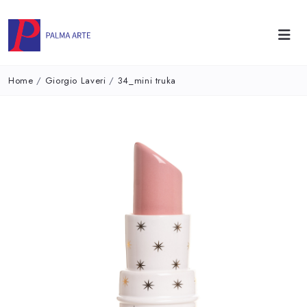
Home
/
Giorgio Laveri
/
34_mini truka