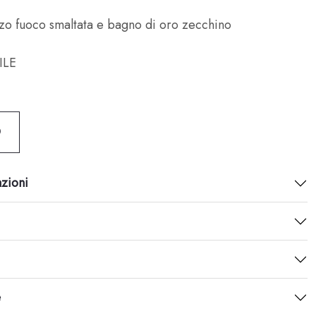
zo fuoco smaltata e bagno di oro zecchino
ILE
O
azioni
e