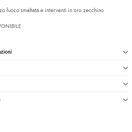
o fuoco smaltata e interventi in oro zecchino
ONIBILE
azioni
e