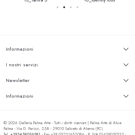
Informazioni
I nostri servizi
Newsletter
Informazioni
© 2026 Galleria Palma Arte - Tutti i diritti riservati | Palma Arte di Alice
Palma - Via D. Parizzi, 258 - 29010 Saliceto di Alseno (PC)
Tel.
+393459056581
- Fax +39.05231652086 - P. IVA 01639050333 -