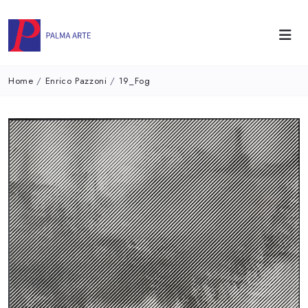
Home
/
Enrico Pazzoni
/
19_Fog