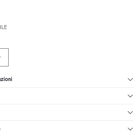
ILE
O
azioni
e