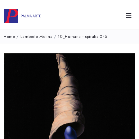
Home
/
Lamberto Melina
/
10_Humana - spiralis 045