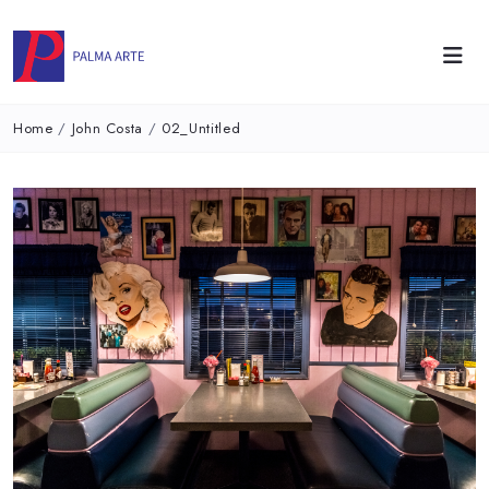
Home
/
John Costa
/
02_Untitled