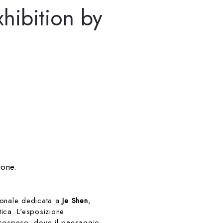
hibition by
ione.
sonale dedicata a
Je Shen
,
tica. L'esposizione
co sospeso, dove il paesaggio