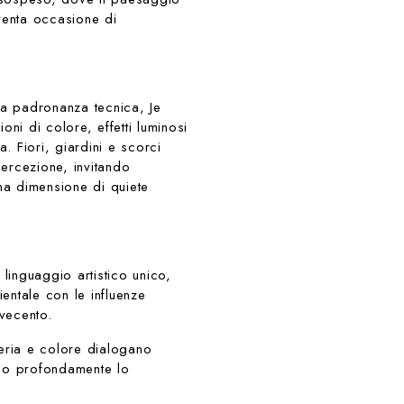
iventa occasione di
ria padronanza tecnica, Je
oni di colore, effetti luminosi
a. Fiori, giardini e scorci
ercezione, invitando
una dimensione di quiete
 linguaggio artistico unico,
ientale con le influenze
vecento.
ateria e colore dialogano
no profondamente lo