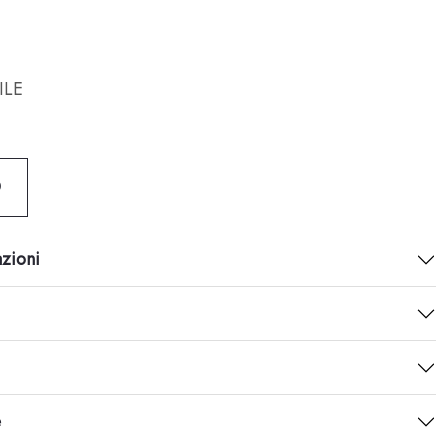
ILE
O
azioni
e