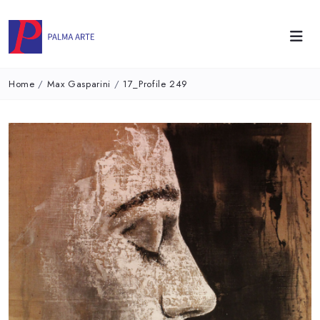
Home
/
Max Gasparini
/
17_Profile 249