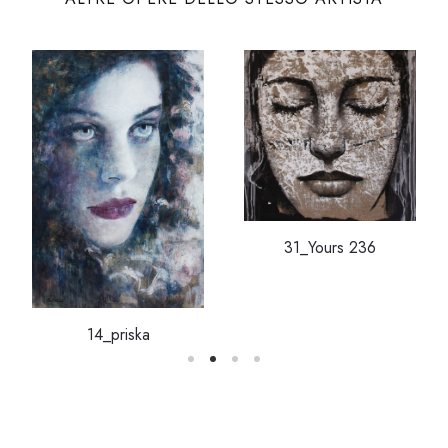
31_Yours 236
14_priska