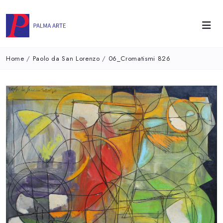
Home
/
Paolo da San Lorenzo
/
06_Cromatismi 826