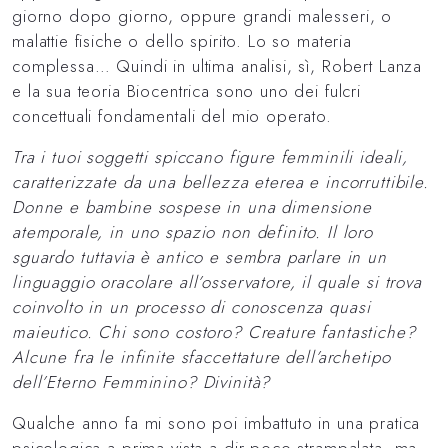
giorno dopo giorno, oppure grandi malesseri, o
malattie fisiche o dello spirito. Lo so materia
complessa… Quindi in ultima analisi, sì, Robert Lanza
e la sua teoria Biocentrica sono uno dei fulcri
concettuali fondamentali del mio operato.
Tra i tuoi soggetti spiccano figure femminili ideali,
caratterizzate da una bellezza eterea e incorruttibile.
Donne e bambine sospese in una dimensione
atemporale, in uno spazio non definito. Il loro
sguardo tuttavia è antico e sembra parlare in un
linguaggio oracolare all’osservatore, il quale si trova
coinvolto in un processo di conoscenza quasi
maieutico. Chi sono costoro? Creature fantastiche?
Alcune fra le infinite sfaccettature dell’archetipo
dell’Eterno Femminino? Divinità?
Qualche anno fa mi sono poi imbattuto in una pratica
psicologica a prima vista a dir poco strampalata, ma