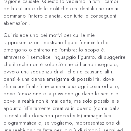
ragione causale. Questo lo vediamo in tutti i campi
della cultura e delle politiche occidentali che ormai
dominano l’intero pianeta, con tutte le conseguenti
aberrazioni.
Qui risiede uno dei motivi per cui le mie
rappresentazioni mostrano figure femminili che
emergono o entrano nell’ombra: lo scopo è,
attraverso il semplice linguaggio figurato, di suggerire
che il reale non è solo ciò che ci hanno insegnato,
ovvero una sequenza di atti che ne causano altri,
bensì è una densa amalgama di possibilità, dove
sfumature finalistiche ammantano ogni cosa od atto,
dove l’emozione e la passione guidano le scelte e
dove la realtà non è mai certa, ma solo possibile e
appunto infinitamente creativa in quanto (come dalla
risposta alla domanda precedente) immaginifica,
ologrammatica o, se vogliamo, rappresentazione di
una realtà onirica fatta per lo più di simboli, segni ed