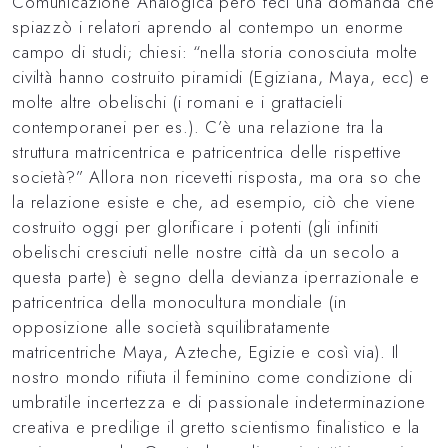
Comunicazione Analogica però feci una domanda che
spiazzò i relatori aprendo al contempo un enorme
campo di studi; chiesi: “nella storia conosciuta molte
civiltà hanno costruito piramidi (Egiziana, Maya, ecc) e
molte altre obelischi (i romani e i grattacieli
contemporanei per es.). C’è una relazione tra la
struttura matricentrica e patricentrica delle rispettive
società?” Allora non ricevetti risposta, ma ora so che
la relazione esiste e che, ad esempio, ciò che viene
costruito oggi per glorificare i potenti (gli infiniti
obelischi cresciuti nelle nostre città da un secolo a
questa parte) è segno della devianza iperrazionale e
patricentrica della monocultura mondiale (in
opposizione alle società squilibratamente
matricentriche Maya, Azteche, Egizie e così via). Il
nostro mondo rifiuta il feminino come condizione di
umbratile incertezza e di passionale indeterminazione
creativa e predilige il gretto scientismo finalistico e la