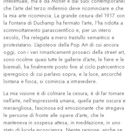
intellettuale, ma è da Monet e dai suoi contemporanei
che l’arte del terzo millennio deve ricominciare e che
la mia arte ricomincia. La grande cesura del 1917 con
la Fontana di Duchamp ha fermato l’arte, l’ha ridotta a
scimmiottamento parascientifico e, per un intero
secolo, l’ha relegata a mero trastullo semantico e
protestatario. L’apoteosi della Pop Art di cui ancora
oggi, con i vari rimasticamenti prosaici della street art,
sono ricolme quasi tutte le gallerie d’arte, le fiere e le
biennali, ha finalmente posto fine al ciclo patricentrico
iperegoico di cui parlavo sopra, e la luce, ancorché
lontana e fioca, si comincia a intravedere.
La mia visione è di colmare la cesura, è di far tornare
nell’arte, nell’espressività umana, quella parte oscura e
meravigliosa, fascinosa ed emozionante che stregava
le persone di fronte alle opere d’arte, che le
manteneva in sospesa attesa, in meditazione, in uno
stato di lucida incoscienza. Niente ragione, anche se